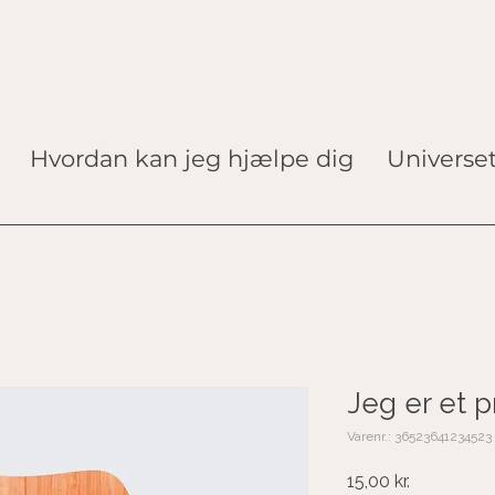
Hvordan kan jeg hjælpe dig
Universe
Jeg er et 
Varenr.: 36523641234523
Pris
15,00 kr.