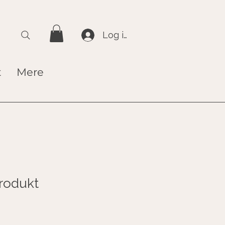
Log ind
t
Mere
produkt