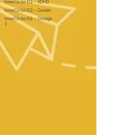
InnerCircle EQ – ADHD
InnerCircle EQ – Guides
InnerCircle EQ – Omega
3