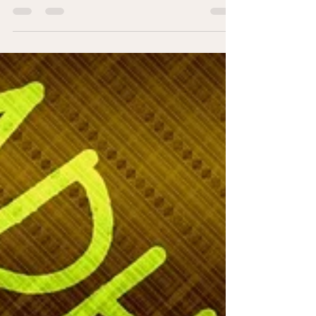
lavere niveauer af omega-3 i blodet end børn
uden ADHD. Det betyder ikke, at omega-3-
mangel forårsager ADHD, men at omega-3 kan
påvirke nogle af de områder, hvor børn med
ADHD typisk har udfordringer.Flere større studier
og metaanalyser viser, at omega-3 – især EPA –
kan give en moderat forbedring hos nogle børn.